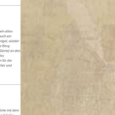
ein altes
 auch am
engel, wieder
ie Berg
(Gerte) an den
des
 für die
cher und
elche mit dem