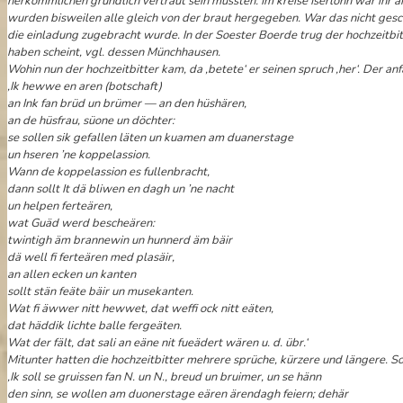
herkömmlichen gründlich vertraut sein mussten. Im kreise Iserlohn war ihr 
wurden bisweilen alle gleich von der braut hergegeben. War das nicht gesc
die einladung zugebracht wurde. In der Soester Boerde trug der hochzeitb
haben scheint, vgl. dessen Münchhausen.
Wohin nun der hochzeitbitter kam, da ,betete‘ er seinen spruch ,her‘. Der an
,Ik hewwe en aren (botschaft)
an Ink fan brüd un brümer — an den hüshären,
an de hüsfrau, süone un döchter:
se sollen sik gefallen läten un kuamen am duanerstage
un hseren ’ne koppelassion.
Wann de koppelassion es fullenbracht,
dann sollt It dä bliwen en dagh un ’ne nacht
un helpen ferteären,
wat Guäd werd bescheären:
twintigh äm brannewin un hunnerd äm bäir
dä well fi ferteären med plasäir,
an allen ecken un kanten
sollt stän feäte bäir un musekanten.
Wat fi äwwer nitt hewwet, dat weffi ock nitt eäten,
dat häddik lichte balle fergeäten.
Wat der fält, dat sali an eäne nit fueädert wären u. d. übr.‘
Mitunter hatten die hochzeitbitter mehrere sprüche, kürzere und längere. So 
,Ik soll se gruissen fan N. un N., breud un bruimer, un se hänn
den sinn, se wollen am duonerstage eären ärendagh feiern; dehär