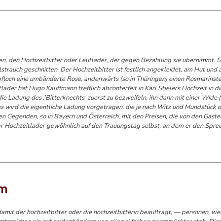
en, den Hochzeitbitter oder Leutlader, der gegen Bezahlung sie übernimmt. S
trauch geschnitten. Der Hochzeitbitter ist festlich angekleidet, am Hut und
floch eine umbänderte Rose, andenwärts (so in Thüringen) einen Rosmarinst
er hat Hugo Kauffmann trefflich abconterfeit in Karl Stielers Hochzeit in d
ie Ladung des ,’Bitterknechts‘ zuerst zu bezweifeln, ihn dann mit einer Wide 
 wird die eigentliche Ladung vorgetragen, die je nach Witz und Mundstück 
 Gegenden, so in Bayern und Österreich, mit den Preisen, die von den Gästen
der Hochzeitlader gewöhnlich auf den Trauungstag selbst, an dem er den Spre
)
um
 damit der hochzeitbitter oder die hochzeitbitterin beauftragt, — personen, w