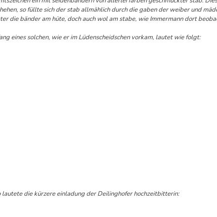
amtszeichen ein mit seidenbändern von allerlei färben geschmückter stab. Die
hehen, so füllte sich der stab allmählich durch die gaben der weiber und mä
itter die bänder am hüte, doch auch wol am stabe, wie Immermann dort beoba
fang eines solchen, wie er im Lüdenscheidschen vorkam, lautet wie folgt:
lautete die kürzere einladung der Deilinghofer hochzeitbitterin: