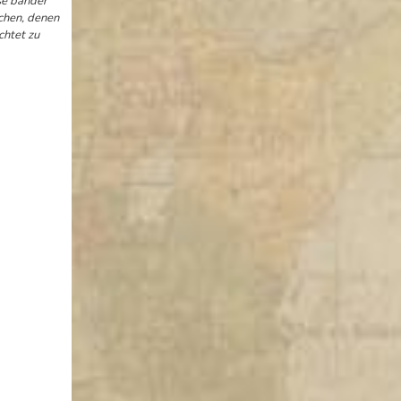
se bänder
dchen, denen
chtet zu