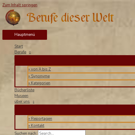
Zum Inhalt springen
Hauptmenü
Start
Berufe
» von A bis Z
» Synonyme
» Kategorien
Bücherliste
Museen
über uns
» Reportagen
» Kontakt
Suchen nach: