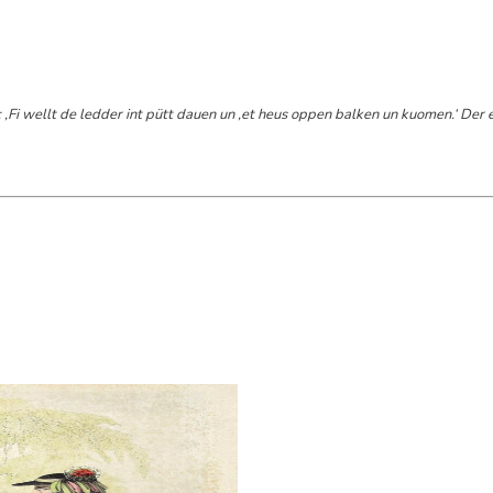
Fi wellt de ledder int pütt dauen un ‚et heus oppen balken un kuomen.‘ Der 