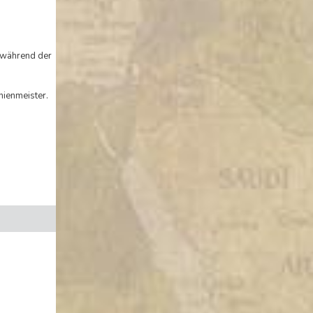
r während der
nienmeister.