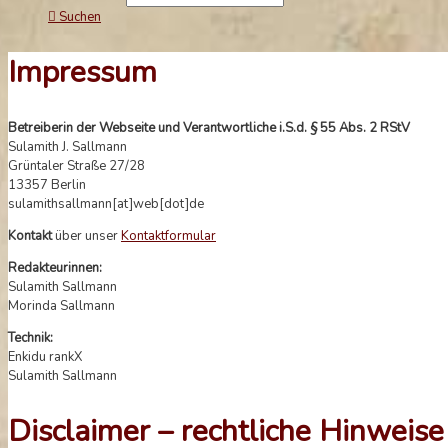
Suchen
Impressum
Betreiberin der Webseite und Verantwortliche i.S.d. § 55 Abs. 2 RStV
Sulamith J. Sallmann
Grüntaler Straße 27/28
13357 Berlin
sulamithsallmann[at]web[dot]de
Kontakt
über unser
Kontaktformular
Redakteurinnen:
Sulamith Sallmann
Morinda Sallmann
Technik:
Enkidu rankX
Sulamith Sallmann
Disclaimer – rechtliche Hinweise