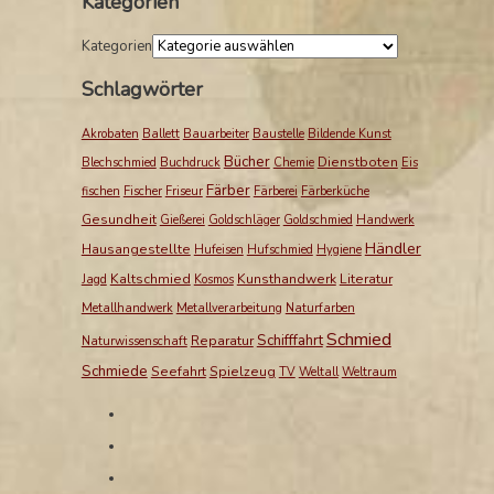
Kategorien
Kategorien
Schlagwörter
Akrobaten
Ballett
Bauarbeiter
Baustelle
Bildende Kunst
Bücher
Dienstboten
Blechschmied
Buchdruck
Chemie
Eis
Färber
fischen
Fischer
Friseur
Färberei
Färberküche
Gesundheit
Gießerei
Goldschläger
Goldschmied
Handwerk
Händler
Hausangestellte
Hufeisen
Hufschmied
Hygiene
Kaltschmied
Kunsthandwerk
Literatur
Jagd
Kosmos
Metallhandwerk
Metallverarbeitung
Naturfarben
Schmied
Schifffahrt
Reparatur
Naturwissenschaft
Schmiede
Seefahrt
Spielzeug
TV
Weltall
Weltraum