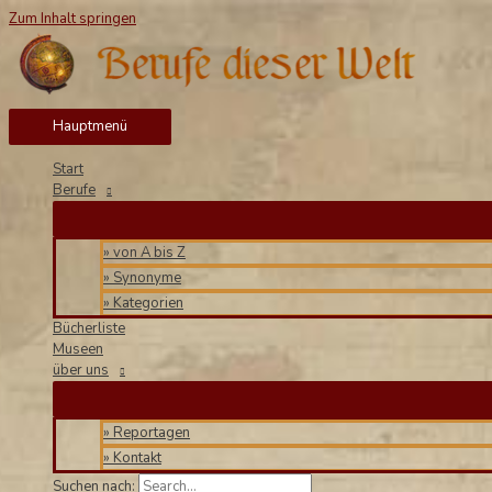
Zum Inhalt springen
Hauptmenü
Start
Berufe
» von A bis Z
» Synonyme
» Kategorien
Bücherliste
Museen
über uns
» Reportagen
» Kontakt
Suchen nach: