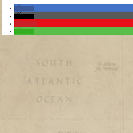
teilen
teilen
merken
teilen