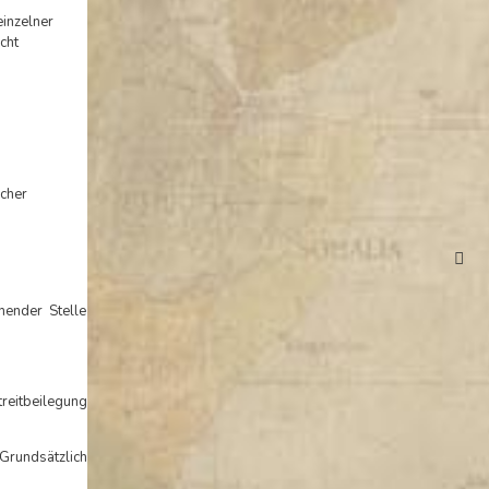
einzelner
cht
cher
ender Stelle
reitbeilegung
Grundsätzlich