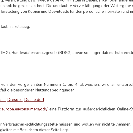
ung, Verarbeitung bzw. Wiedergabe von Inhalten in Datenbanken oder anderen
als solche gekennzeichnet. Die unerlaubte Vervielfältigung oder Weitergabe 
die Herstellung von Kopien und Downloads für den persönlichen, privaten und ni
rlaubnis zulässig.
TMG), Bundesdatenschutzgesetz (BDSG) sowie sonstiger datenschutzrechtli
 von den vorgenannten Nummern 1. bis 4. abweichen, wird an entsprech
zelfall die besonderen Nutzungsbedingungen.
onn
,
Dresden
,
Düsseldorf
ec.europa.eu/consumers/odr/
eine Plattform zur außergerichtlichen Online-St
er Verbraucher-schlichtungsstelle müssen und wollen wir nicht teilnehmen. 
gkeiten mit Besuchern dieser Seite liegt.