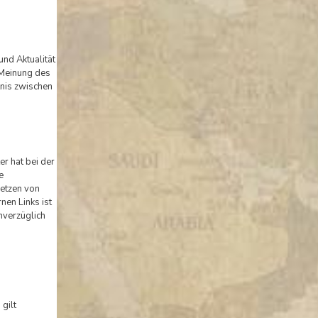
und Aktualität
 Meinung des
tnis zwischen
er hat bei der
e
Setzen von
nen Links ist
nverzüglich
gilt