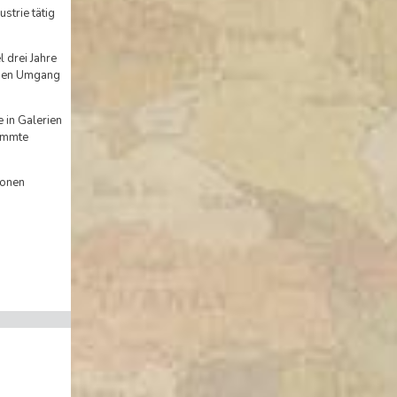
strie tätig
 drei Jahre
 den Umgang
 in Galerien
timmte
ionen