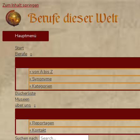
Zum Inhalt springen
Hauptmenü
Start
Berufe
» von A bis Z
» Synonyme
» Kategorien
Bücherliste
Museen
über uns
» Reportagen
» Kontakt
Suchen nach: