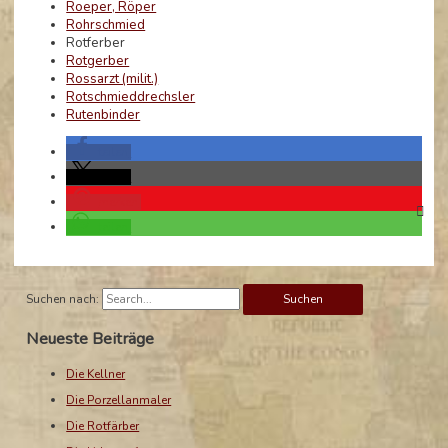
Roeper, Röper
Rohrschmied
Rotferber
Rotgerber
Rossarzt (milit.)
Rotschmieddrechsler
Rutenbinder
teilen
teilen
merken
teilen
Suchen nach:
Neueste Beiträge
Die Kellner
Die Porzellanmaler
Die Rotfärber