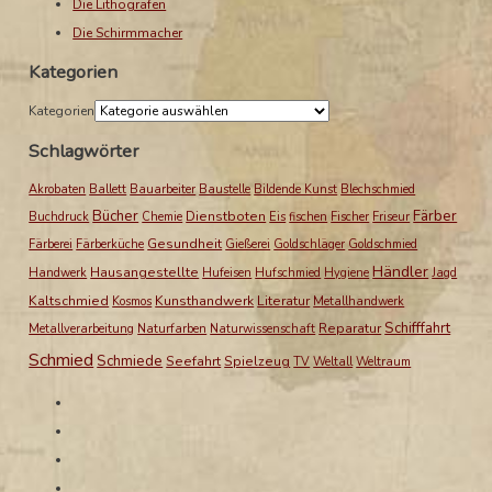
Die Lithografen
Die Schirmmacher
Kategorien
Kategorien
Schlagwörter
Akrobaten
Ballett
Bauarbeiter
Baustelle
Bildende Kunst
Blechschmied
Bücher
Färber
Dienstboten
Buchdruck
Chemie
Eis
fischen
Fischer
Friseur
Gesundheit
Färberei
Färberküche
Gießerei
Goldschläger
Goldschmied
Händler
Hausangestellte
Handwerk
Hufeisen
Hufschmied
Hygiene
Jagd
Kaltschmied
Kunsthandwerk
Literatur
Kosmos
Metallhandwerk
Schifffahrt
Reparatur
Metallverarbeitung
Naturfarben
Naturwissenschaft
Schmied
Schmiede
Seefahrt
Spielzeug
TV
Weltall
Weltraum