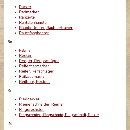
Racker
Radmacher
Ranzerte
Raritätenhändler
Raubtierlehrer, Raubtiertrainer
Rauchfangkehrer
Re
Rebmann
Recker
Reeper, Reepschläger
Reifentiermacher
Reifer, Reifschläger
Reißzeugmacher
Reitbote, Reitbott
Ri
Rieddecker
Riemenschneider, Riemer
Ringdrechsler
Ringschmied, Ringschmid, Ringschmidt, Rinker
Ro