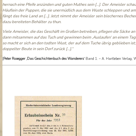
hernach eine Pfeife anzünden und guten Muthes sein […]. Der Ameisler scha
Häuflein der Puppen, die sie unermüdlich aus dem Wuste schleppen und am 
fängt das freie Land an […]. Jetzt nimmt der Ameisler sein blechernes Bech
dazu bereiteten Behälter zu thun.
Viele Ameisler, die das Geschäft im Großen betreiben, pflegen die Säcke a
dann mitsammen auf das Tuch und gewinnen beim ‚Auslaufen‘ an einem Tage 
so macht er sich an den todten Wust, der auf dem Tuche übrig geblieben ist
doppelter Beute in sein Dorf zurück […].“
[
Peter Rosegger ‚Das Geschichtenbuch des Wanderers‘
Band 1. – A. Hartleben Verlag, 