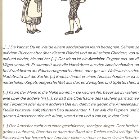
„[…] Da kannst Du im Walde einem sonderbaren Mann begegnen. Seinem zerf
auf dem Rücken; aber über diesem Bündel und an all seinen Gliedern, von de
auf und nieder, hin und her […]. Der Mann ist ein
Ameisler
. Er geht aus, um d
Vögel verkauft. Er sammelt auch die Harzkörner aus den Ameisenhaufen, um
bei Krankheiten als Räucherungsmittel dient, oder gar als Weihrauch zu de
Nadelwald auf die Suche. […] Endlich findet er einen Ameisenhaufen, er is
meterhohen Kegels aufgeschichtet aus dürren Zweiglein und Splitterchen,
[…] Kaum der Mann in die Nähe kommt – sie riechen ihn, bevor sie ihn sehen –
eine über die andere hin […], so daß die Oberfläche des Haufens ganz schw
mit Terpentin oder einem anderen Oel ein, damit sie gegen die Ameisensäure 
Fleiße kunstvoll aufgeführten Bau auseinander. […] er will die Puppen, und 
ganzen Ameisenhaufen mit allem, was d’rum und d’ran ist, in den Sack.
[…] Der Ameisler sucht nun einen geschützten, sonnigen Anger. Dort breite
grünes Laubwerk, über das er dann den Rand des Tuches zurückschlägt. Nun 
Einstweilen hat hernach der Ameisler nichts zu thun, er kann sich im Sch