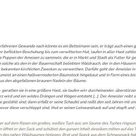
ahrenen Gewande nach könnte es ein Bettelmann sein, er trägt auch einen 
r beflickten Beschuhung bis zum verwitterten Hut, laufen in aller Hast zahll
ie Puppen der Ameisen zu sammeln, die er in Markt und Stadt als Futter für g
 solche als den in der Bauernschaft beliebten Waldrauch, der in den Häuser
n bekannten kirchlichen Zwecken zu verwerthen. Darführ geht der Ameisler in
t zumeist an einen halbvermoderten Baumstock hingebaut und in Form eines bi
 aus den abgefallenen braunen Nadeln der Bäume.
 gerathen sie in eine größere Hast, sie laufen wirr durcheinander, überstürzen
arz wird und ein wildes Drängen und Wogen entsteht […]. Der Ameisler reibt 
gestählt sind; dann erfaßt er seine Schaufel und reißt den seit Jahren mit u
bevor diese verschleppt sind, thut er seinen Leinwandsack auf und stopft und 
t er auf dem Rasen ein großes, weißes Tuch aus; am Saume des Tuches ringsum
öffnet er den Sack und schüttet den ganzen Inhalt deselben mitten auf das T
atten des nahen Waldsaumes hinlegen, Brot und Speck aus dem Schnappsack hol