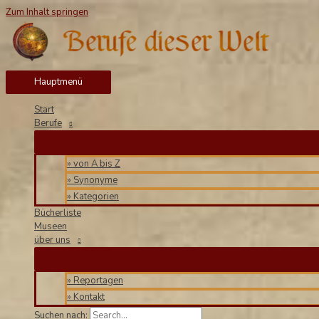
Zum Inhalt springen
Hauptmenü
Start
Berufe
» von A bis Z
» Synonyme
» Kategorien
Bücherliste
Museen
über uns
» Reportagen
» Kontakt
Suchen nach: