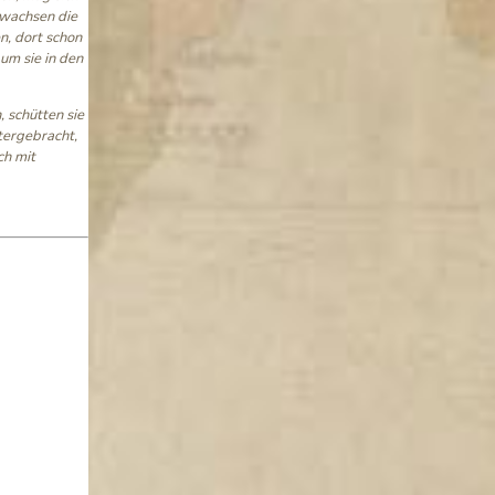
 wachsen die
n, dort schon
um sie in den
 schütten sie
tergebracht,
ch mit