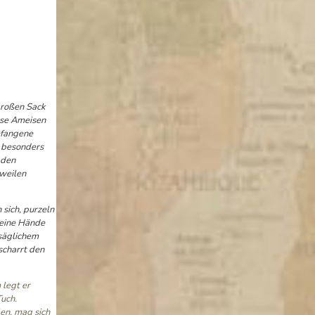
großen Sack
ose Ameisen
efangene
n besonders
 den
sweilen
 sich, purzeln
seine Hände
nsäglichem
scharrt den
 legt er
uch.
en, mag sich