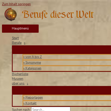
Zum Inhalt springen
Hauptmenü
Start
Berufe
» von A bis Z
» Synonyme
» Kategorien
Bücherliste
Museen
über uns
» Reportagen
» Kontakt
Suchen nach: