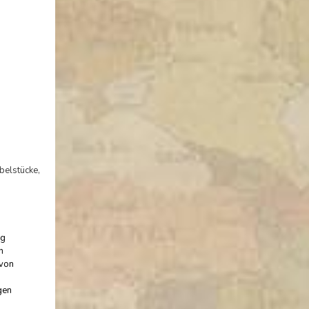
belstücke,
ng
n
 von
gen