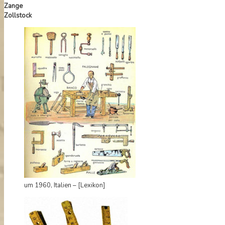
Zange
Zollstock
um 1960, Italien – [Lexikon]