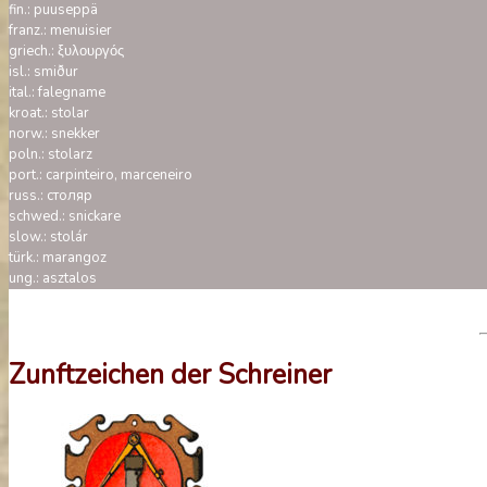
fin.: puuseppä
franz.: menuisier
griech.: ξυλουργός
isl.: smiður
ital.: falegname
kroat.: stolar
norw.: snekker
poln.: stolarz
port.: carpinteiro, marceneiro
russ.: столяр
schwed.: snickare
slow.: stolár
türk.: marangoz
ung.: asztalos
Zunftzeichen der Schreiner