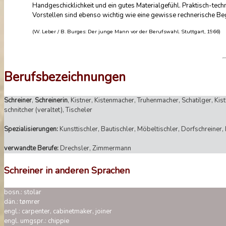
Handgeschicklichkeit und ein gutes Materialgefühl. Praktisch-tec
Vorstellen sind ebenso wichtig wie eine gewisse rechnerische Beg
(W. Leber / B. Burges: Der junge Mann vor der Berufswahl. Stuttgart, 1966)
Berufsbezeichnungen
Schreiner
,
Schreinerin
, Kistner, Kistenmacher, Truhenmacher, Schatilger, Kistl
schnitcher (veraltet), Tischeler
Spezialisierungen:
Kunsttischler, Bautischler, Möbeltischler, Dorfschreiner
verwandte Berufe:
Drechsler, Zimmermann
Schreiner in anderen Sprachen
bosn.: stolar
dän.: tømrer
engl.: carpenter, cabinetmaker, joiner
engl. umgspr.: chippie