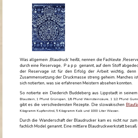
Was allgemein ‚Blaudruck‘ heißt, nennen die Fachleute ‚Reserve
durch eine Reservage, P a p p genannt, auf dem Stoff abgedeck
der Reservage ist für den Erfolg der Arbeit wichtig, denn 
Zusammensetzung der Druckmasse streng geheim. Manches ist 
sich notierten, was sie erfahrenen Meistern absehen konnten.
So notierte ein Diederich Buddeberg aus Lippstadt in sein
Blaustein, 1 Pfund Grünspan, 1/8 Pfund Weinsteinsäure, 1 1/2 Pfund Gumm
gibt es die verschiedensten Rezepte. Die slowakischen
Blaufä
.
Kilogramm Kupfervitrol, 5 Kilogramm Kalk und 1000 Liter Wasser
Durch die Wanderschaft der Blaudrucker kam es nicht nur zu
fachlich Model genannt. Eine mittlere Blaudruckwerkstatt besa