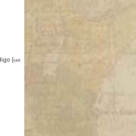
igo (
seit