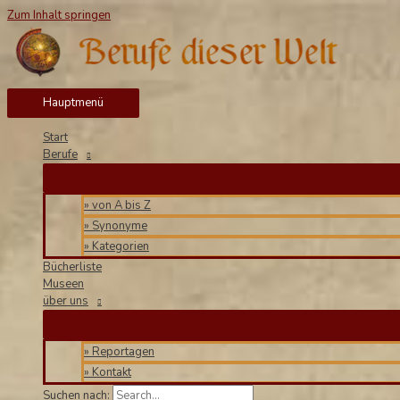
Zum Inhalt springen
Hauptmenü
Start
Berufe
» von A bis Z
» Synonyme
» Kategorien
Bücherliste
Museen
über uns
» Reportagen
» Kontakt
Suchen nach: