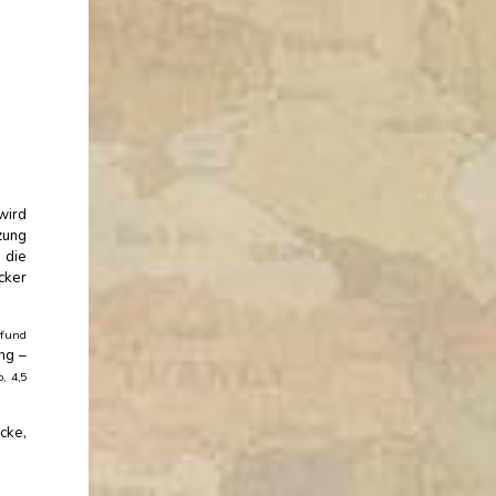
wird
zung
 die
cker
Pfund
ng –
, 4,5
cke,