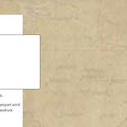
k.
espart wird.
laudruck