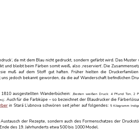
druck‘, da mit dem Blau nicht gedruckt, sondern gefärbt wird. Das Muster 
t und bleibt beim Färben somit weiß, also ‚reserviert‘. Die Zusammenset
sie muß auf dem Stoff gut haften. Früher hielten die Druckerfamilien
uns jedoch bekannt geworden, da die auf Wanderschaft befindlichen Dru
em 1810 ausgestellten Wanderbüchein:
‚Besten weißen Druck: 4 Pfund Ton, 2 
. Auch für die Farbküpe – so bezeichnet der Blaudrucker die Färberlösu
ij‘
rber
in Stará L’ubnova schwören seit jeher auf folgendes:
5 Kilogramm Indigo
m Austausch der Rezepte, sondern auch des Formenschatzes der Druckstö
ß Ende des 19. Jahrhunderts etwa 500 bis 1000 Model.