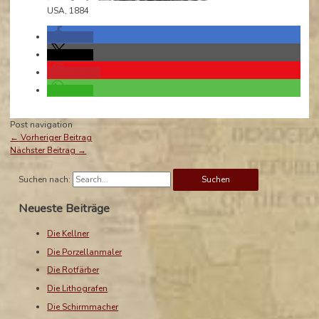
USA, 1884
teilen
teilen
merken
teilen
Post navigation
←
Vorheriger Beitrag
Nächster Beitrag
→
Suchen nach:
Neueste Beiträge
Die Kellner
Die Porzellanmaler
Die Rotfärber
Die Lithografen
Die Schirmmacher