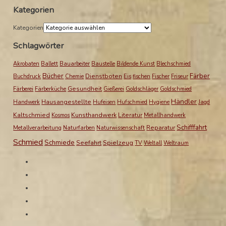
Kategorien
Kategorien
Schlagwörter
Akrobaten
Ballett
Bauarbeiter
Baustelle
Bildende Kunst
Blechschmied
Bücher
Färber
Dienstboten
Buchdruck
Chemie
Eis
fischen
Fischer
Friseur
Gesundheit
Färberei
Färberküche
Gießerei
Goldschläger
Goldschmied
Händler
Hausangestellte
Handwerk
Hufeisen
Hufschmied
Hygiene
Jagd
Kaltschmied
Kunsthandwerk
Literatur
Kosmos
Metallhandwerk
Schifffahrt
Reparatur
Metallverarbeitung
Naturfarben
Naturwissenschaft
Schmied
Schmiede
Seefahrt
Spielzeug
TV
Weltall
Weltraum