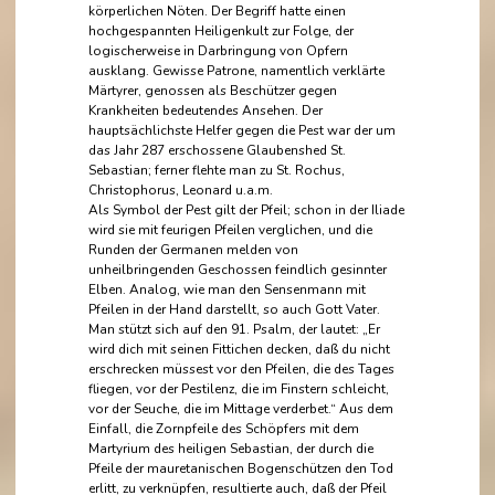
körperlichen Nöten. Der Begriff hatte einen
hochgespannten Heiligenkult zur Folge, der
logischerweise in Darbringung von Opfern
ausklang. Gewisse Patrone, namentlich verklärte
Märtyrer, genossen als Beschützer gegen
Krankheiten bedeutendes Ansehen. Der
hauptsächlichste Helfer gegen die Pest war der um
das Jahr 287 erschossene Glaubenshed St.
Sebastian; ferner flehte man zu St. Rochus,
Christophorus, Leonard u.a.m.
Als Symbol der Pest gilt der Pfeil; schon in der Iliade
wird sie mit feurigen Pfeilen verglichen, und die
Runden der Germanen melden von
unheilbringenden Geschossen feindlich gesinnter
Elben. Analog, wie man den Sensenmann mit
Pfeilen in der Hand darstellt, so auch Gott Vater.
Man stützt sich auf den 91. Psalm, der lautet: „Er
wird dich mit seinen Fittichen decken, daß du nicht
erschrecken müssest vor den Pfeilen, die des Tages
fliegen, vor der Pestilenz, die im Finstern schleicht,
vor der Seuche, die im Mittage verderbet.“ Aus dem
Einfall, die Zornpfeile des Schöpfers mit dem
Martyrium des heiligen Sebastian, der durch die
Pfeile der mauretanischen Bogenschützen den Tod
erlitt, zu verknüpfen, resultierte auch, daß der Pfeil