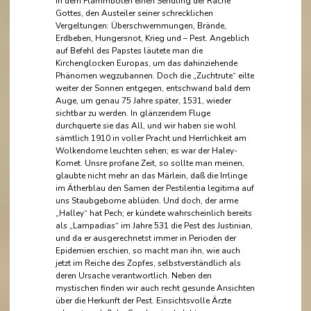
in dem Flammboten einen Sendling der Rache
Gottes, den Austeiler seiner schrecklichen
Vergeltungen: Überschwemmungen, Brände,
Erdbeben, Hungersnot, Krieg und – Pest. Angeblich
auf Befehl des Papstes läutete man die
Kirchenglocken Europas, um das dahinziehende
Phänomen wegzubannen. Doch die „Zuchtrute“ eilte
weiter der Sonnen entgegen, entschwand bald dem
Auge, um genau 75 Jahre später, 1531, wieder
sichtbar zu werden. In glänzendem Fluge
durchquerte sie das All, und wir haben sie wohl
sämtlich 1910 in voller Pracht und Herrlichkeit am
Wolkendome leuchten sehen; es war der Haley-
Komet. Unsre profane Zeit, so sollte man meinen,
glaubte nicht mehr an das Märlein, daß die Irrlinge
im Ätherblau den Samen der Pestilentia legitima auf
uns Staubgeborne ablüden. Und doch, der arme
„Halley“ hat Pech; er kündete wahrscheinlich bereits
als „Lampadias“ im Jahre 531 die Pest des Justinian,
und da er ausgerechnetst immer in Perioden der
Epidemien erschien, so macht man ihn, wie auch
jetzt im Reiche des Zopfes, selbstverständlich als
deren Ursache verantwortlich. Neben den
mystischen finden wir auch recht gesunde Ansichten
über die Herkunft der Pest. Einsichtsvolle Ärzte