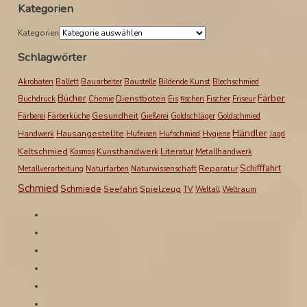
Kategorien
Kategorien
Schlagwörter
Akrobaten
Ballett
Bauarbeiter
Baustelle
Bildende Kunst
Blechschmied
Bücher
Färber
Dienstboten
Buchdruck
Chemie
Eis
fischen
Fischer
Friseur
Gesundheit
Färberei
Färberküche
Gießerei
Goldschläger
Goldschmied
Händler
Hausangestellte
Handwerk
Hufeisen
Hufschmied
Hygiene
Jagd
Kaltschmied
Kunsthandwerk
Literatur
Kosmos
Metallhandwerk
Schifffahrt
Reparatur
Metallverarbeitung
Naturfarben
Naturwissenschaft
Schmied
Schmiede
Seefahrt
Spielzeug
TV
Weltall
Weltraum