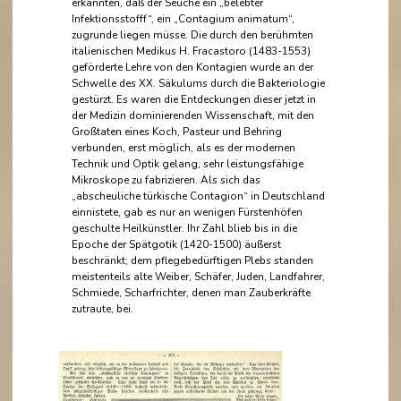
erkannten, daß der Seuche ein „belebter
Infektionsstofff“, ein „Contagium animatum“,
zugrunde liegen müsse. Die durch den berühmten
italienischen Medikus H. Fracastoro (1483-1553)
geförderte Lehre von den Kontagien wurde an der
Schwelle des XX. Säkulums durch die Bakteriologie
gestürzt. Es waren die Entdeckungen dieser jetzt in
der Medizin dominierenden Wissenschaft, mit den
Großtaten eines Koch, Pasteur und Behring
verbunden, erst möglich, als es der modernen
Technik und Optik gelang, sehr leistungsfähige
Mikroskope zu fabrizieren. Als sich das
„abscheuliche türkische Contagion“ in Deutschland
einnistete, gab es nur an wenigen Fürstenhöfen
geschulte Heilkünstler. Ihr Zahl blieb bis in die
Epoche der Spätgotik (1420-1500) äußerst
beschränkt; dem pflegebedürftigen Plebs standen
meistenteils alte Weiber, Schäfer, Juden, Landfahrer,
Schmiede, Scharfrichter, denen man Zauberkräfte
zutraute, bei.