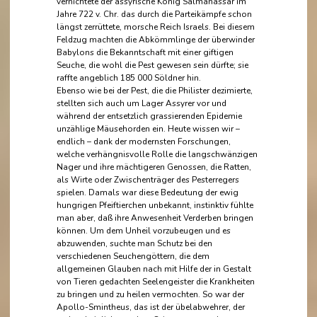
vernichtete der assyrische König Salmanassar im
Jahre 722 v. Chr. das durch die Parteikämpfe schon
längst zerrüttete, morsche Reich Israels. Bei diesem
Feldzug machten die Abkömmlinge der überwinder
Babylons die Bekanntschaft mit einer giftigen
Seuche, die wohl die Pest gewesen sein dürfte; sie
raffte angeblich 185 000 Söldner hin.
Ebenso wie bei der Pest, die die Philister dezimierte,
stellten sich auch um Lager Assyrer vor und
während der entsetzlich grassierenden Epidemie
unzählige Mäusehorden ein. Heute wissen wir –
endlich – dank der modernsten Forschungen,
welche verhängnisvolle Rolle die langschwänzigen
Nager und ihre mächtigeren Genossen, die Ratten,
als Wirte oder Zwischenträger des Pesterregers
spielen. Damals war diese Bedeutung der ewig
hungrigen Pfeiftierchen unbekannt, instinktiv fühlte
man aber, daß ihre Anwesenheit Verderben bringen
können. Um dem Unheil vorzubeugen und es
abzuwenden, suchte man Schutz bei den
verschiedenen Seuchengöttern, die dem
allgemeinen Glauben nach mit Hilfe der in Gestalt
von Tieren gedachten Seelengeister die Krankheiten
zu bringen und zu heilen vermochten. So war der
Apollo-Smintheus, das ist der übelabwehrer, der