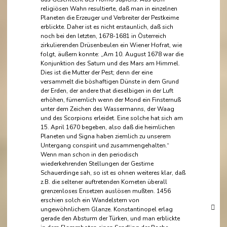
religiösen Wahn resultierte, daß man in einzelnen
Planeten die Erzeuger und Verbreiter der Pestkeime
erblickte. Daher ist es nicht erstaunlich, daß sich
noch bei den letzten, 1678-1681 in Österreich
zirkulierenden Drüsenbeulen ein Wiener Hofrat, wie
folgt, äußern konnte: „Am 10. August 1678 war die
Konjunktion des Saturn und des Mars am Himmel.
Dies ist die Mutter der Pest; denn der eine
versammelt die böshaftigen Dünste in dem Grund
der Erden, der andere that dieselbigen in der Luft
erhöhen, fürnemlich wenn der Mond ein Finsternuß
unter dem Zeichen des Wassermanns, der Waag
und des Scorpions erleidet. Eine solche hat sich am
15. April 1670 begeben, also daß die heimlichen
Planeten und Signa haben ziemlich zu unserem
Untergang conspirit und zusammengehalten.“
Wenn man schon in den periodisch
wiederkehrenden Stellungen der Gestirne
Schauerdinge sah, so ist es ohnen weiteres klar, daß
z.B. die seltener auftretenden Kometen überall
grenzenloses Ensetzen auslösen mußten. 1456
erschien solch ein Wandelstern von
ungewöhnlichem Glanze. Konstantinopel erlag
gerade den Absturm der Türken, und man erblickte