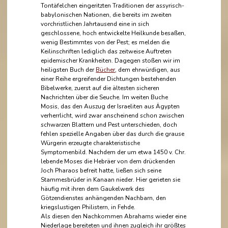
Tontäfelchen eingeritzten Traditionen der assyrisch-
babylonischen Nationen, die bereits im zweiten
vorchristlichen Jahrtausend eine in sich
geschlossene, hoch entwickelte Heilkunde besaßen,
wenig Bestimmtes von der Pest; es melden die
Keilinschriften lediglich das zeitweise Auftreten
epidemischer Krankheiten. Dagegen stoßen wir im
heiligsten Buch der
Bücher
, dem ehrwürdigen, aus
einer Reihe ergreifender Dichtungen bestehenden
Bibelwerke, zuerst auf die ältesten sicheren
Nachrichten über die Seuche. Im weiten Buche
Mosis, das den Auszug der Israeliten aus Ägypten
verherrlicht, wird zwar anscheinend schon zwischen
schwarzen Blattern und Pest unterschieden, doch
fehlen spezielle Angaben über das durch die grause
Würgerin erzeugte charakteristische
Symptomenbild. Nachdem der um etwa 1450 v. Chr.
lebende Moses die Hebräer von dem drückenden
Joch Pharaos befreit hatte, ließen sich seine
Stammesbrüder in Kanaan nieder. Hier gerieten sie
häufig mit ihren dem Gaukelwerk des
Götzendienstes anhängenden Nachbarn, den
kriegslustigen Philistern, in Fehde.
Als diesen den Nachkommen Abrahams wieder eine
Niederlage bereiteten und ihnen zugleich ihr größtes