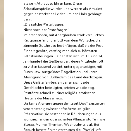
als sein Attribut zu Ehren kam. Diese
Sebastianspfeile wurden und werden als Amulett
gegen ansteckende Leiden um den Hals gehängt,
denn:
„Die solche Pfeile tragen,
Nicht nach der Peste fragen.“
Im brennenden, mit Aberglauben stark verquickten
Religionseifer und erfüllt von dem Wunsche, die
zürnende Gottheit zu besänftigen, daß sie der Pest
Einhalt geböte, verstieg man sich zu härtesten
Selbstkasteiungen. Es bildeten sich im 13. und 14,
Jahrhundert die Geißlerorden, deren Mitglieder, oft
zu vielen tausend vereint, unter gegenseitiger, mit
Ruten usw. ausgeübter Flagellation und unter
Absingung von Bußliedern das Land durchzogen.
Diese Geißlerfahrten, an denen sich beide
Geschlechter beteiligten, arteten wie die sog.
Pesttänze schnell zu einer religiös-erotischen
Hysterie der Massen aus.
Da keine Arzneien gegen den „sort Dod“ existierten,
verordneten gewissenhafte Ärzte lediglich
Präservative; sie bestanden in Räucherungen aus
wohlriechenden oder scharfen Pflanzenstoffen, wie
Storax, Myrrhe, Thymian, Wacholder u. dgl. Bei
Besuch bereits Erkrankter trugen die „Physici“ oft