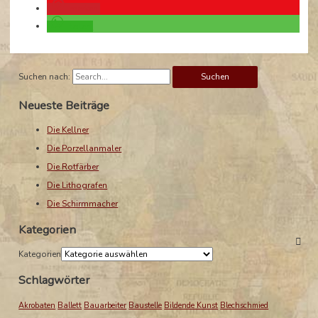
merken
teilen
Suchen nach:
Neueste Beiträge
Die Kellner
Die Porzellanmaler
Die Rotfärber
Die Lithografen
Die Schirmmacher
Kategorien
Kategorien
Schlagwörter
Akrobaten
Ballett
Bauarbeiter
Baustelle
Bildende Kunst
Blechschmied