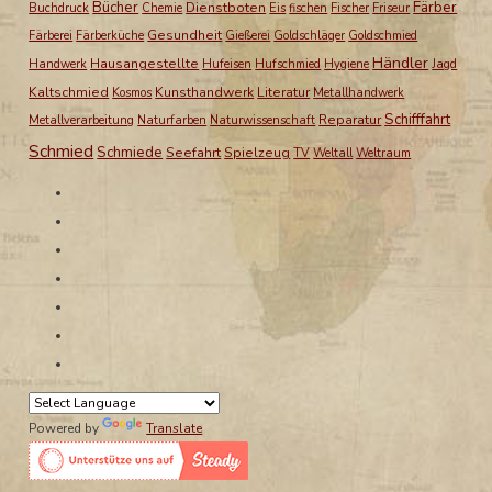
Bücher
Färber
Dienstboten
Buchdruck
Chemie
Eis
fischen
Fischer
Friseur
Gesundheit
Färberei
Färberküche
Gießerei
Goldschläger
Goldschmied
Händler
Hausangestellte
Handwerk
Hufeisen
Hufschmied
Hygiene
Jagd
Kaltschmied
Kunsthandwerk
Literatur
Kosmos
Metallhandwerk
Schifffahrt
Reparatur
Metallverarbeitung
Naturfarben
Naturwissenschaft
Schmied
Schmiede
Seefahrt
Spielzeug
TV
Weltall
Weltraum
Powered by
Translate