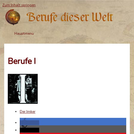
Zum Inhalt springen
Hauptmenü
Berufe I
Der Imker
teilen
teilen