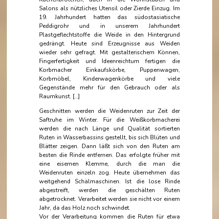
Salons als nützliches Utensil oder Zierde Einzug. Im
19. Jahrhundert hatten das südostasiatische
Peddigrohr und in unserem Jahrhundert
Plastgeflechtstoffe die Weide in den Hintergrund
gedrängt. Heute sind Erzeugnisse aus Weiden
wieder sehr gefragt. Mit gestalterischem Können,
Fingerfertigkeit und Ideenreichtum fertigen die
Korbmacher Einkaufskörbe, Puppenwagen,
Korbmöbel, Kinderwagenkörbe und viele
Gegenstände mehr für den Gebrauch oder als
Raumkunst. […]
Geschnitten werden die Weidenruten zur Zeit der
Saftruhe im Winter. Für die Weißkorbmacherei
werden die nach Länge und Qualität sortierten
Ruten in Wasserbassins gestellt, bis sich Blüten und
Blätter zeigen. Dann läßt sich von den Ruten am
besten die Rinde entfernen. Das erfolgte früher mit
eine eisernen Klemme, durch die man die
Weidenruten einzeln zog. Heute übernehmen das
weitgehend Schälmaschinen. Ist die lose Rinde
abgestreift, werden die geschälten Ruten
abgetrocknet. Verarbeitet werden sie nicht vor einem
Jahr, da das Holz noch schwindet.
Vor der Verarbeitung kommen die Ruten für etwa