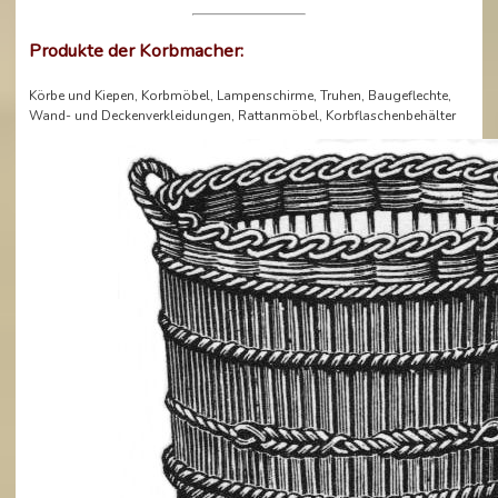
Produkte der Korbmacher:
Körbe und Kiepen, Korbmöbel, Lampenschirme, Truhen, Baugeflechte,
Wand- und Deckenverkleidungen, Rattanmöbel, Korbflaschenbehälter