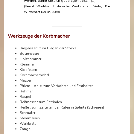
werden, damit sie sich gut biegen ließen. […]
(Bernd Wurlitzer: Historische Werkstätten, Verlag Die
Wirtschaft Berlin, 1989)
Werkzeuge der Korbmacher
Biegeeisen: zum Biegen der Stöcke
Bogensäge
Holzhammer
Klemmen
Klopfeisen
Korbmacherhobel
Messer
Pfriem – Ahle: zum Vorbohren und Festhalten
Rahmen
Raspel
Reifmesser zum Entrinden
Reißer: zum Zerteilen der Ruten in Splinte (Schienen)
Schmaler
Stemmeisen
Werkbrett
Zange