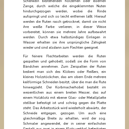
Schenkeln bestehenden hölzernen oder eisernen
Zange, durch welche die eingeklemmten Nuten
hindurchgezogen werden, wobei die Rinde
aufspringt und sich so leicht entfernen läßt. Hierauf
werden die Ruten rasch getrocknet, damit sie nicht
ihre weiße Farbe verlieren; in dieser Weise
vorbereitet, können sie mehrere Jahre aufbewahrt
werden. Durch etwa halbstündiges Einlegen in
Wasser erhalten sie ihre ursprüngliche Zähigkeit
wieder und sind alsdann zum Flechten geeignet.
Für feinere Flechtarbeiten werden die Ruten
gespalten und gehobelt, sodaß sie die Form von
Bändchen annehmen. Zum Zerspalten der Ruten
bedient man sich des Klöbers oder Reißers, ein
kleines Holzstöckchen, das am obern Ende mehrere
keilförmige Schneiden besitzt, über die man die Rute
hinwegzieht. Der Korbmacherhobel besteht im
wesentlichen aus einem breiten Messer, das auf
einem Holzklotz mit ebener Glas- oder Metallplatte
stellbar befestigt ist und schräg gegen die Platte
steht. Das Arbeitsstück wird wiederholt abwärts, der
Schneide entgegen, gezogen. Um auch eine
gleichmäßige Breite zu erhalten, wird der sog.
Schmaler angewendet, der in seiner einfachsten
Gestalt aus zwei in einem Klotz vertikal befestigten