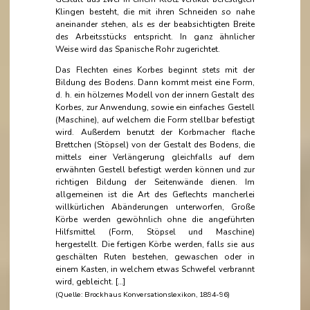
Klingen besteht, die mit ihren Schneiden so nahe
aneinander stehen, als es der beabsichtigten Breite
des Arbeitsstücks entspricht. In ganz ähnlicher
Weise wird das Spanische Rohr zugerichtet.
Das Flechten eines Korbes beginnt stets mit der
Bildung des Bodens. Dann kommt meist eine Form,
d. h. ein hölzernes Modell von der innern Gestalt des
Korbes, zur Anwendung, sowie ein einfaches Gestell
(Maschine), auf welchem die Form stellbar befestigt
wird. Außerdem benutzt der Korbmacher flache
Brettchen (Stöpsel) von der Gestalt des Bodens, die
mittels einer Verlängerung gleichfalls auf dem
erwähnten Gestell befestigt werden können und zur
richtigen Bildung der Seitenwände dienen. Im
allgemeinen ist die Art des Geflechts mancherlei
willkürlichen Abänderungen unterworfen, Große
Körbe werden gewöhnlich ohne die angeführten
Hilfsmittel (Form, Stöpsel und Maschine)
hergestellt. Die fertigen Körbe werden, falls sie aus
geschälten Ruten bestehen, gewaschen oder in
einem Kasten, in welchem etwas Schwefel verbrannt
wird, gebleicht. […]
(Quelle: Brockhaus Konversationslexikon, 1894-96)