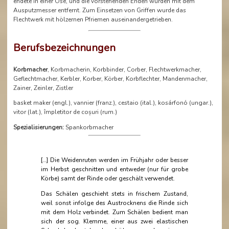
endete in einer Öse, und die vorstehenden Enden wurden mit dem
Ausputzmesser entfernt. Zum Einsetzen von Griffen wurde das
Flechtwerk mit hölzernen Pfriemen auseinandergetrieben.
Berufsbezeichnungen
Korbmacher
, Korbmacherin, Korbbinder, Corber, Flechtwerkmacher,
Geflechtmacher, Kerbler, Korber, Körber, Korbflechter, Mandenmacher,
Zainer, Zeinler, Zistler
basket maker (engl.), vannier (franz.), cestaio (ital.), kosárfonó (ungar.),
vitor (lat.), împletitor de coșuri (rum.)
Spezialisierungen:
Spankorbmacher
[…] Die Weidenruten werden im Frühjahr oder besser
im Herbst geschnitten und entweder (nur für grobe
Körbe) samt der Rinde oder geschält verwendet.
Das Schälen geschieht stets in frischem Zustand,
weil sonst infolge des Austrocknens die Rinde sich
mit dem Holz verbindet. Zum Schälen bedient man
sich der sog. Klemme, einer aus zwei elastischen