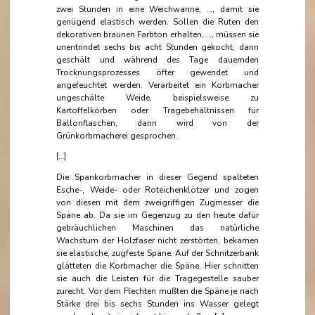
zwei Stunden in eine Weichwanne, …, damit sie
genügend elastisch werden. Sollen die Ruten den
dekorativen braunen Farbton erhalten, …, müssen sie
unentrindet sechs bis acht Stunden gekocht, dann
geschält und während des Tage dauernden
Trocknungsprozesses öfter gewendet und
angefeuchtet werden. Verarbeitet ein Korbmacher
ungeschälte Weide, beispielsweise zu
Kartoffelkörben oder Tragebehältnissen für
Ballonflaschen, dann wird von der
Grünkorbmacherei gesprochen.
[…]
Die Spankorbmacher in dieser Gegend spalteten
Esche-, Weide- oder Roteichenklötzer und zogen
von diesen mit dem zweigriffigen Zugmesser die
Späne ab. Da sie im Gegenzug zu den heute dafür
gebräuchlichen Maschinen das natürliche
Wachstum der Holzfaser nicht zerstörten, bekamen
sie elastische, zugfeste Späne. Auf der Schnitzerbank
glätteten die Korbmacher die Späne. Hier schnitten
sie auch die Leisten für die Tragegestelle sauber
zurecht. Vor dem Flechten mußten die Späne je nach
Stärke drei bis sechs Stunden ins Wasser gelegt